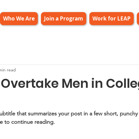
Who We Are
Join a Program
Work for LEAP
min read
vertake Men in Coll
s
ubtitle that summarizes your post in a few short, punch
e to continue reading.