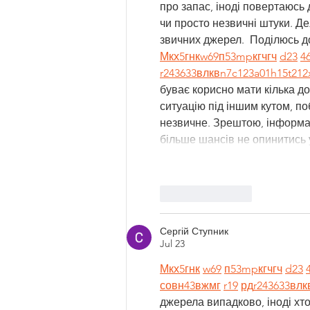
про запас, іноді повертаюсь д
чи просто незвичні штуки. Де
звичних джерел.  Поділюсь д
М
к
х
5
г
нк
w69
п
53
mp
кг
чг
ч
d23
4
r24
36
33
вл
кв
n7
c123
a01
h15
t21
2
буває корисно мати кілька до
ситуацію під іншим кутом, по
незвичне. Зрештою, інформац
більше шансів не опинитись 
Like
Reply
Сергій Ступник
Jul 23
М
к
х
5
г
нк
w69
п
53
mp
кг
чг
ч
d23
с
о
вн
43
вж
мг
r19
рд
r24
36
33
вл
к
джерела випадково, іноді хтос