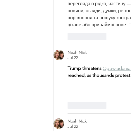
переглядаю рідко, частину — 
новини, огляди, думки, регіо
порівняння та пошуку контра
цікаве або принаймні нове. 
Like
Reply
Noah Nick
Jul 22
Trump threatens 
Opowiadania 
reached, as thousands protest
Like
Reply
Noah Nick
Jul 22