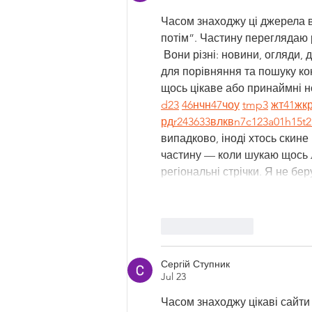
Часом знаходжу ці джерела ви
потім”. Частину переглядаю 
 Вони різні: новини, огляди, 
для порівняння та пошуку ко
щось цікаве або принаймні но
d23
46
н
чн
47
чо
у
tmp3
жт
41
ж
к
рд
r24
36
33
вл
кв
n7
c123
a01
h15
t2
випадково, іноді хтось скине 
частину — коли шукаю щось ло
регіональні стрічки. Я не б
Like
Reply
Сергій Ступник
Jul 23
Часом знаходжу цікаві сайти 