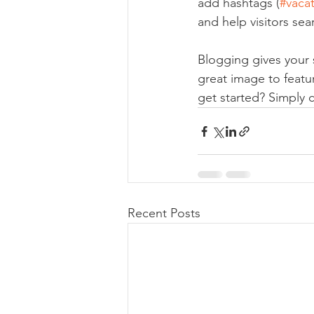
add hashtags (
#vaca
and help visitors sea
Blogging gives your s
great image to featu
get started? Simply 
Recent Posts