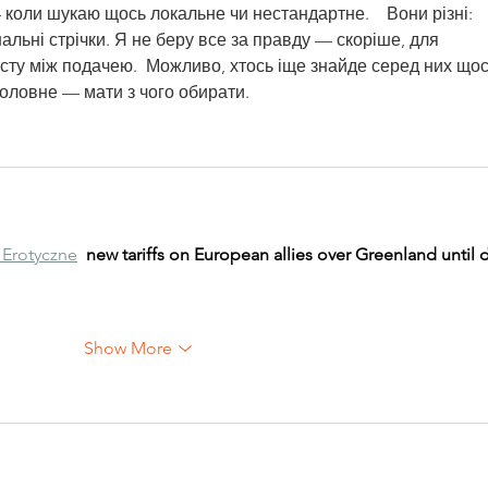
коли шукаю щось локальне чи нестандартне.    Вони різні: 
нальні стрічки. Я не беру все за правду — скоріше, для 
сту між подачею.  Можливо, хтось іще знайде серед них щос
Головне — мати з чого обирати. 
Erotyczne
new tariffs on European allies over Greenland until d
Show More