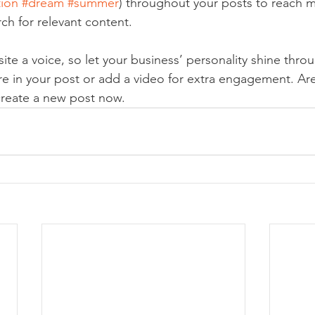
tion
#dream
#summer
) throughout your posts to reach 
rch for relevant content. 
ite a voice, so let your business’ personality shine thr
re in your post or add a video for extra engagement. Are
create a new post now. 