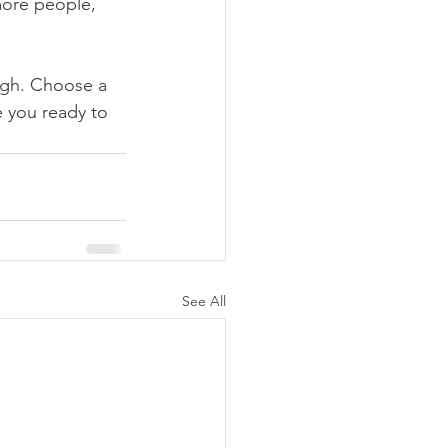
more people, 
ough. Choose a 
 you ready to 
See All