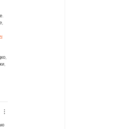
.   
е, 
 
ч
ко, 
ки, 
аю 