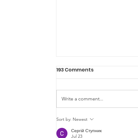
193 Comments
Write a comment...
Female Robotics Team
Sort by:
Newest
Wins Major Award
Сергій Ступник
Jul 23