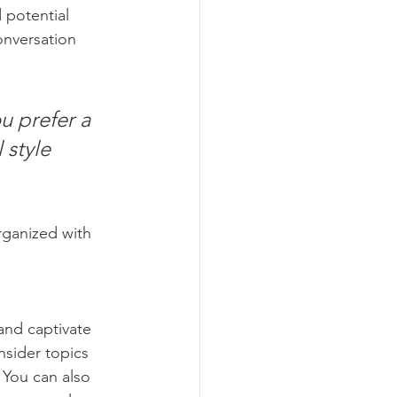
 potential 
onversation 
u prefer a 
 style 
rganized with 
 and captivate 
sider topics 
 You can also 