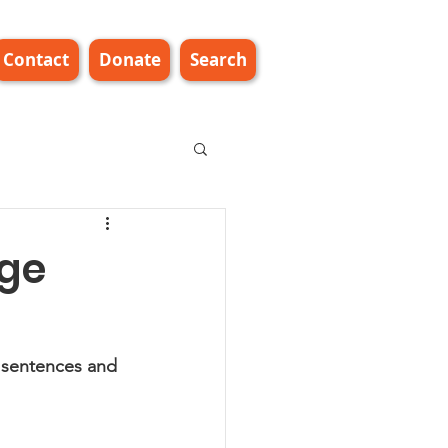
Contact
Donate
Search
ege
y sentences and 