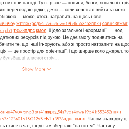
о них при нагоді. Тут є різне — новини, блоги, локальні стріч
які переглядаю рідко, деякі — коли хочеться вийти за межі 
обіркою — може, хтось натрапить на щось нове:  
6
н
чн
чо
у
жт
41
ж
кр
сд
54
s7
vb
s4
nw
e19
b4
k55
34
52
пп
кн
с
о
вн
43
вж
мг
x5
cb1
т
35
38
пд
пс
км
ол
  Щодо загальної інформації — іноді 
даткових ресурсів під рукою. Це дає змогу подивитись на 
бачити те, що інші ігнорують, або ж просто натрапити на щос
ія — це простір для орієнтації, і що ширше коло джерел, то
у бульбашці власної стріч…
Show More
46
н
чн
47
чо
у
tmp3
жт
41
ж
кр
сд
54
s7
vb
s4
nw
e19
b4
k55
34
52
пп
кн
в
n7
c123
a01
h15
t21
2x5
cb1
т
35
38
пд
пс
км
ол
  Часом знаходжу ці 
ь скине в чат, іноді сам зберігаю “на потім”. Частину 