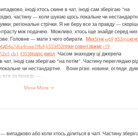
падково, іноді хтось скине в чат, іноді сам зберігаю “на 
рідко, частину — коли шукаю щось локальне чи нестандартне
думки, регіональні стрічки. Я не беру все за правду — скоріш
нтрасту між подачею.  Можливо, хтось іще знайде серед них
ве. Головне — мати з чого обирати.  
М
к
х
5
г
нк
w69
п
53
mp
кг
чг
р
сд
54
s7
vb
s4
nw
e19
b4
k55
34
52
пп
кн
с
о
вн
43
вж
мг
r19
1
2x5
cb1
т
35
38
пд
пс
км
ол
  Часом знаходжу ці джерела 
в чат, іноді сам зберігаю “на потім”. Частину переглядаю рід
кальне чи нестандартне.    Вони різні: новини, огляди, дум
еру все за правду —…
Show More
— випадково або коли хтось ділиться в чаті. Частину зберіг